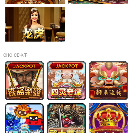
CHOICE电子