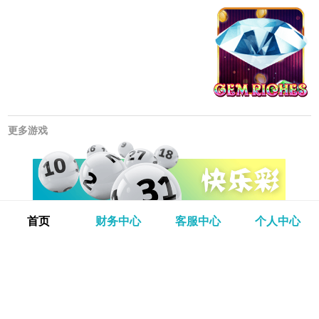
更多游戏
首页
财务中心
客服中心
个人中心