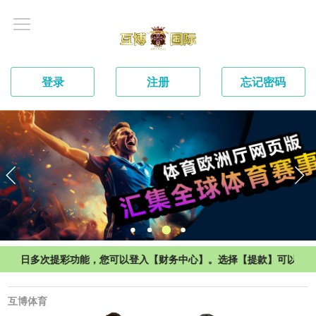
登录
注册
忘记密码
多次提彩功能，您可以登入【财务中心】。选择【提款】可以根据类型进行提
互博体育